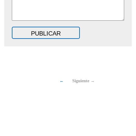
←
Siguiente →