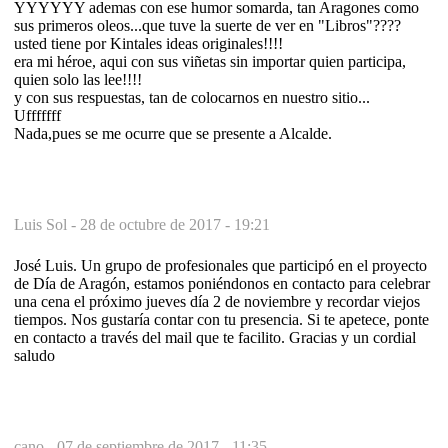
YYYYYY ademas con ese humor somarda, tan Aragones como
sus primeros oleos...que tuve la suerte de ver en "Libros"????
usted tiene por Kintales ideas originales!!!!
era mi héroe, aqui con sus viñetas sin importar quien participa,
quien solo las lee!!!!
y con sus respuestas, tan de colocarnos en nuestro sitio...
Ufffffff
Nada,pues se me ocurre que se presente a Alcalde.
Luis Sol -
28 de octubre de 2017 - 19:21
José Luis. Un grupo de profesionales que participó en el proyecto
de Día de Aragón, estamos poniéndonos en contacto para celebrar
una cena el próximo jueves día 2 de noviembre y recordar viejos
tiempos. Nos gustaría contar con tu presencia. Si te apetece, ponte
en contacto a través del mail que te facilito. Gracias y un cordial
saludo
cano -
07 de septiembre de 2017 - 11:35