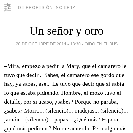
DE PROFESIÓN INCIERTA
Un señor y otro
20 DE OCTUBRE DE 2014 - 13:30
-
OÍDO EN EL BUS
–Mira, empezó a pedir la Mary, que el camarero le
tuvo que decir... Sabes, el camarero ese gordo que
hay, ya sabes, ese... Le tuvo que decir que si sabía
lo que estaba pidiendo. Hombre, el mozo tuvo el
detalle, por si acaso, ¿sabes? Porque no paraba,
¿sabes? Morro... (silencio)... madejas... (silencio)...
jamón... (silencio)... papas... ¿Qué más? Espera,
¿qué más pedimos? No me acuerdo. Pero algo más