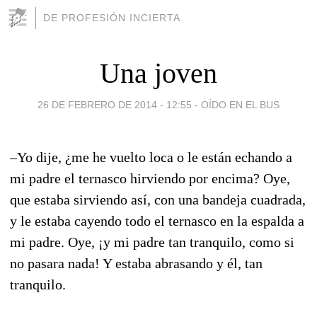
DE PROFESIÓN INCIERTA
Una joven
26 DE FEBRERO DE 2014 - 12:55
-
OÍDO EN EL BUS
–Yo dije, ¿me he vuelto loca o le están echando a
mi padre el ternasco hirviendo por encima? Oye,
que estaba sirviendo así, con una bandeja cuadrada,
y le estaba cayendo todo el ternasco en la espalda a
mi padre. Oye, ¡y mi padre tan tranquilo, como si
no pasara nada! Y estaba abrasando y él, tan
tranquilo.