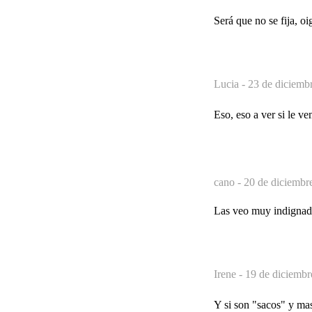
Será que no se fija, oi
Lucia -
23 de diciemb
Eso, eso a ver si le ve
cano -
20 de diciembr
Las veo muy indignada
Irene -
19 de diciembr
Y si son "sacos" y mas 