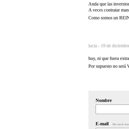
Anda que las inversion
A veces contratar man
Como somos un REINO n
lucia -
19 de diciembr
huy, ni que fuera extrat
Por supuesto no será
Nombre
E-mail
No será mo