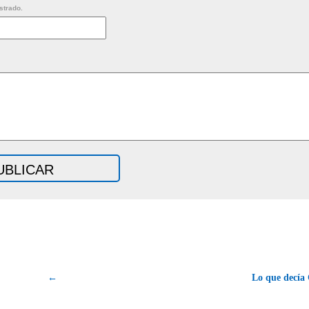
strado.
←
Lo que decía