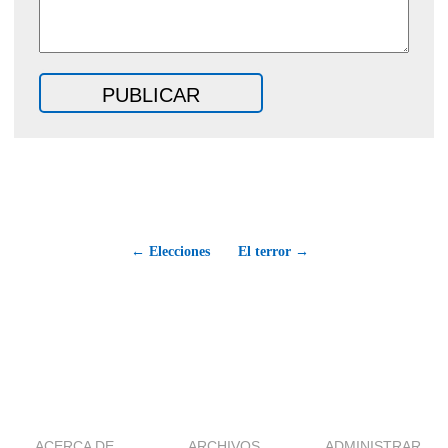
← Elecciones
El terror →
ACERCA DE
ARCHIVOS
ADMINISTRAR