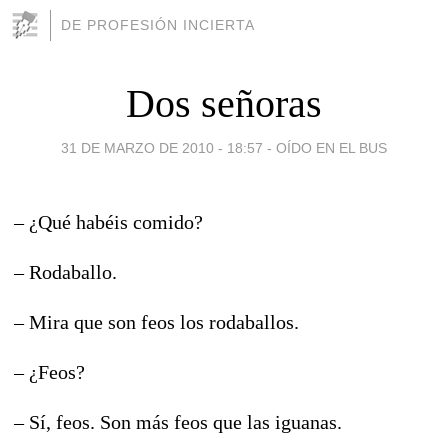
DE PROFESIÓN INCIERTA
Dos señoras
31 DE MARZO DE 2010 - 18:57
-
OÍDO EN EL BUS
– ¿Qué habéis comido?
– Rodaballo.
– Mira que son feos los rodaballos.
– ¿Feos?
– Sí, feos. Son más feos que las iguanas.