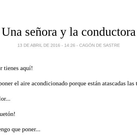
Una señora y la conductora
13 DE ABRIL DE 2016 - 14:26
-
CAGÓN DE SASTRE
r tienes aquí!
oner el aire acondicionado porque están atascadas las 
or...
quetón!
ngo que poner...