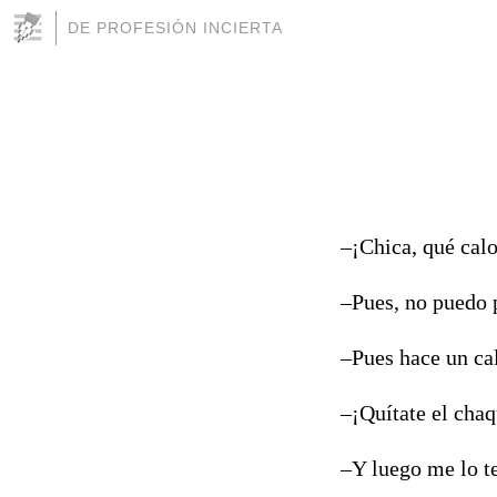
DE PROFESIÓN INCIERTA
–¡Chica, qué calo
–Pues, no puedo p
–Pues hace un cal
–¡Quítate el cha
–Y luego me lo te