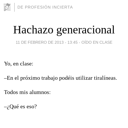
DE PROFESIÓN INCIERTA
Hachazo generacional
11 DE FEBRERO DE 2013 - 13:45
-
OÍDO EN CLASE
Yo, en clase:
–En el próximo trabajo podéis utilizar tiralíneas.
Todos mis alumnos:
–¿Qué es eso?