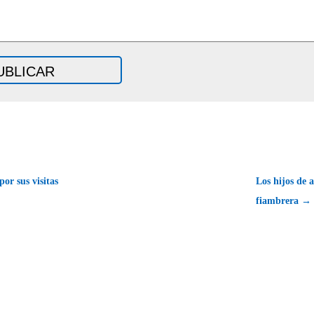
or sus visitas
Los hijos de 
fiambrera →