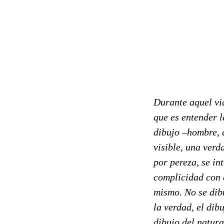
Durante aquel via
que es entender l
dibujo –hombre, 
visible, una verd
por pereza, se in
complicidad con e
mismo. No se dibu
la verdad, el dib
dibujo del natura