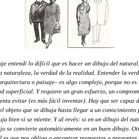
je entendí lo difícil que es hacer un dibujo del natural
a naturaleza, la verdad de la realidad. Entender la verd
arquitectura o paisaje– es algo complejo, porque no es
ad superficial. Y requiere un gran esfuerzo, un comprom
tenta evitar (es más fácil inventar). Hay que ser capaz 
l objeto que se dibuja hasta llegar a un conocimiento 
ja bien si se miente. Y al revés: si en un dibujo del na
ujo se convierte automáticamente en un buen dibujo. Otr
l es que nos obliga a encontrar respuestas a preguntas