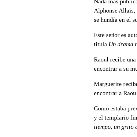
Nada más publica
Alphonse Allais, 
se hundía en el s
Este señor es aut
titula
Un drama m
Raoul recibe una 
encontrar a su mu
Marguerite recibe
encontrar a Raoul
Como estaba previ
y el templario fi
tiempo, un grito d