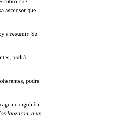
descubro que
sa ascensor que
oy a resumir. Se
entes, podrá
coherentes, podrá
piragua congoleña
dos lanzaron, a un