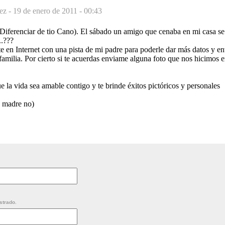
ez -
19 de enero de 2011 - 00:43
iferenciar de tio Cano). El sábado un amigo que cenaba en mi casa se 
..???
e en Internet con una pista de mi padre para poderle dar más datos y en
familia. Por cierto si te acuerdas enviame alguna foto que nos hicimos 
 la vida sea amable contigo y te brinde éxitos pictóricos y personales
 madre no)
strado.