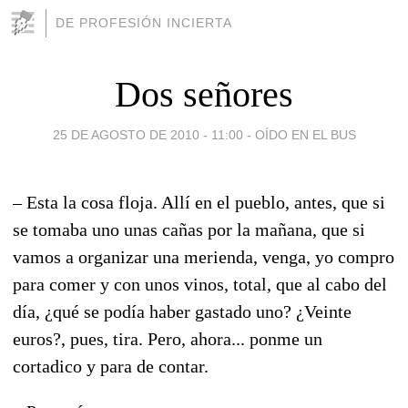
DE PROFESIÓN INCIERTA
Dos señores
25 DE AGOSTO DE 2010 - 11:00
-
OÍDO EN EL BUS
– Esta la cosa floja. Allí en el pueblo, antes, que si
se tomaba uno unas cañas por la mañana, que si
vamos a organizar una merienda, venga, yo compro
para comer y con unos vinos, total, que al cabo del
día, ¿qué se podía haber gastado uno? ¿Veinte
euros?, pues, tira. Pero, ahora... ponme un
cortadico y para de contar.