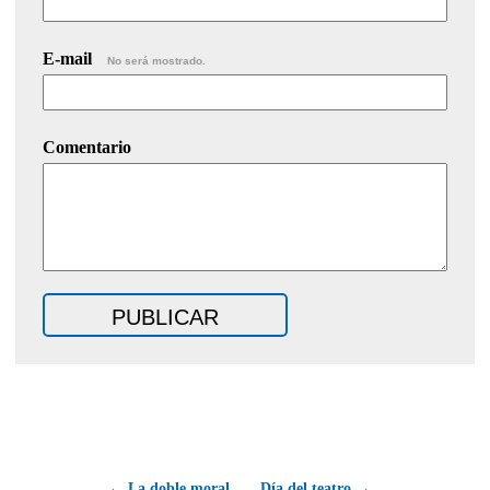
E-mail
No será mostrado.
Comentario
← La doble moral
Día del teatro →