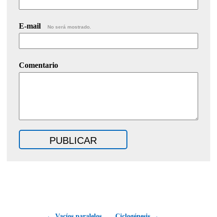
E-mail
No será mostrado.
Comentario
← Vacíos paralelos
Ciclogénesis →