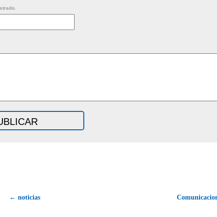
strado.
← noticias
Comunicacio