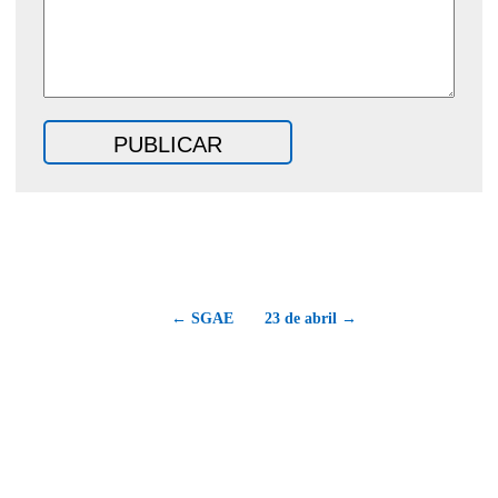
← SGAE
23 de abril →