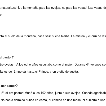
a naturaleza hizo la montaña para las ovejas, no para las vacas! Las vacas 
as.
ta el suelo de la montaña, hace salir buena hierba. La mierda y el orín de la
ed pastor?
re ovejas. ¡A los ocho años esquilaba como el mejor! Durante 44 veranos s
llanos del Empordà hasta el Pirineo, y en otoño de vuelta.
 ser pastor?
 ¡Él sí era pastor! Murió a los 102 años, junto a sus ovejas. Cuando agonizaba
No había dormido nunca en cama, ni comido en una mesa, ni cubierto a una 