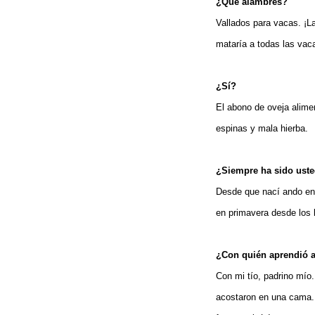
¿Qué alambres?
Vallados para vacas. ¡L
mataría a todas las vac
¿Sí?
El abono de oveja alimen
espinas y mala hierba.
¿Siempre ha sido ust
Desde que nací ando ent
en primavera desde los 
¿Con quién aprendió a
Con mi tío, padrino mío.
acostaron en una cama. 