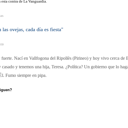
 esta contra de La Vanguardia.
jas
 las ovejas, cada día es fiesta"
009
fuerte. Nací en Vallfogona del Ripollès (Pirineo) y hoy vivo cerca de 
 casado y tenemos una hija, Teresa. ¿Política? Un gobierno que lo haga
Él. Fumo siempre en pipa.
siguen?