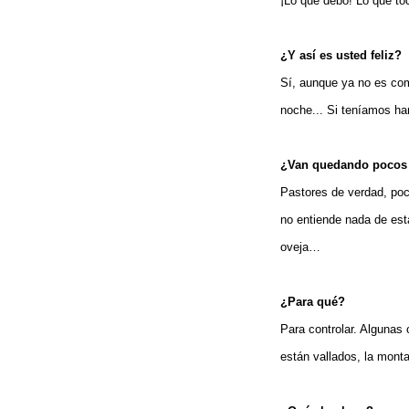
¡Lo que debo! Lo que t
¿Y así es usted feliz?
Sí, aunque ya no es co
noche... Si teníamos h
¿Van quedando pocos
Pastores de verdad, po
no entiende nada de est
oveja…
¿Para qué?
Para controlar. Algunas
están vallados, la mont