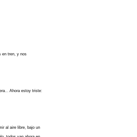
 en tren, y nos
ra... Ahora estoy triste:
 al aire libre, bajo un
olo, todos van ahora en