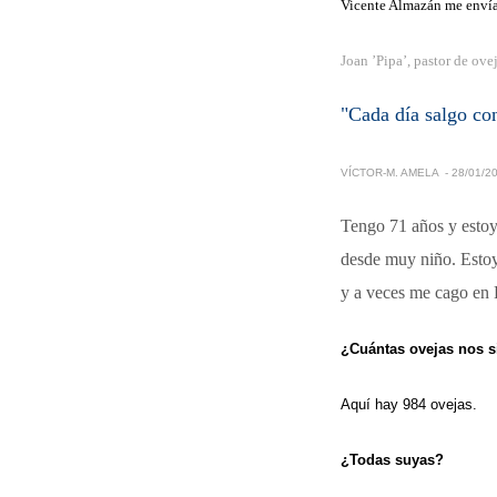
Vicente Almazán me envía
Joan ’Pipa’, pastor de ove
"Cada día salgo con
VÍCTOR-M. AMELA - 28/01/2
Tengo 71 años y estoy 
desde muy niño. Estoy
y a veces me cago en 
¿Cuántas ovejas nos 
Aquí hay 984 ovejas.
¿Todas suyas?