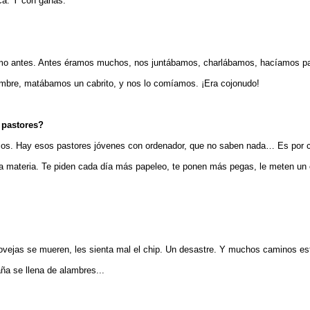
oca. Y con ganas.
mo antes. Antes éramos muchos, nos juntábamos, charlábamos, hacíamos part
ambre, matábamos un cabrito, y nos lo comíamos. ¡Era cojonudo!
 pastores?
cos. Hay esos pastores jóvenes con ordenador, que no saben nada… Es por c
a materia. Te piden cada día más papeleo, te ponen más pegas, le meten un c
 ovejas se mueren, les sienta mal el chip. Un desastre. Y muchos caminos es
aña se llena de alambres...