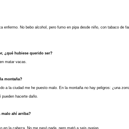
a enfermo. No bebo alcohol, pero fumo en pipa desde niño, con tabaco de fa
or, ¿qué hubiese querido ser?
ien matar vacas.
 la montaña?
ido a la ciudad me he puesto malo. En la montaña no hay peligros: ¿una zorra
sí pueden hacerte daño.
 malo ahí arriba?
o en la cabeza. No me pasó nada, pero mató a seis ovejas.