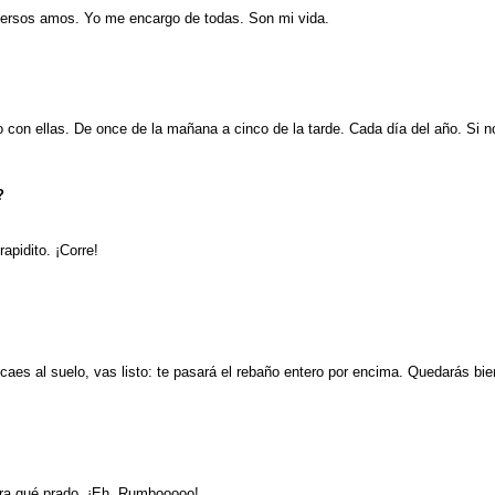
iversos amos. Yo me encargo de todas. Son mi vida.
 con ellas. De once de la mañana a cinco de la tarde. Cada día del año. Si no
?
rapidito. ¡Corre!
y caes al suelo, vas listo: te pasará el rebaño entero por encima. Quedarás 
ira qué prado. ¡Eh, Rumbooooo!