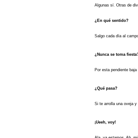
Algunas sí. Otras de d
¿En qué sentido?
Salgo cada día al campo
¿Nunca se toma fiesta
Por esta pendiente baja 
¿Qué pasa?
Si te arrolla una oveja 
¡Ueeh, voy!
Ala, ya estamos. Ah, m