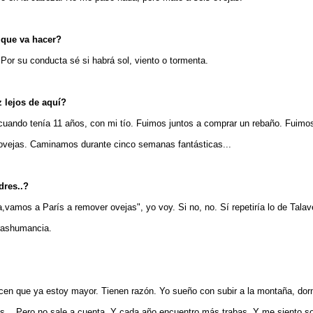
 que va hacer?
 Por su conducta sé si habrá sol, viento o tormenta.
z lejos de aquí?
 cuando tenía 11 años, con mi tío. Fuimos juntos a comprar un rebaño. Fuimos
 ovejas. Caminamos durante cinco semanas fantásticas...
ndres..?
,vamos a París a remover ovejas", yo voy. Si no, no. Sí repetiría lo de Talave
trashumancia.
cen que ya estoy mayor. Tienen razón. Yo sueño con subir a la montaña, dormir
jas... Pero no sale a cuenta. Y cada año encuentro más trabas. Y me siento s